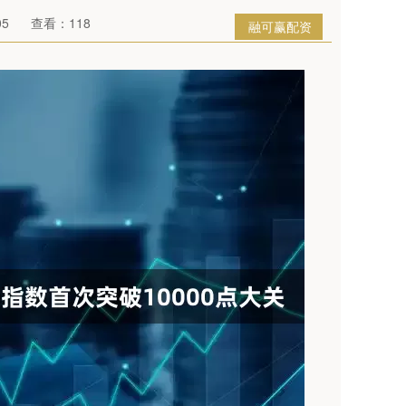
05
查看：118
融可赢配资