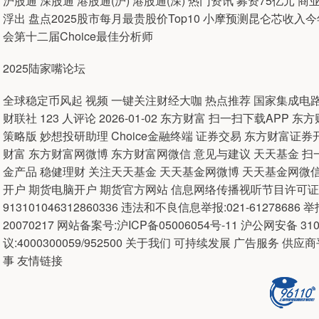
沪股通 深股通 港股通(沪) 港股通(深) 热门资讯 募资75亿元
浮出 盘点2025股市每月最贵股价Top10 小摩预测昆仑芯收入
会第十二届Choice最佳分析师
2025陆家嘴论坛
全球稳定币风起 视频 一键关注财经大咖 热点推荐 国家集成电路
财联社 123 人评论 2026-01-02 东方财富 扫一扫下载APP 
策略版 妙想投研助理 Choice金融终端 证券交易 东方财富证
财富 东方财富网微博 东方财富网微信 意见与建议 天天基金 扫一
金产品 稳健理财 关注天天基金 天天基金网微博 天天基金网微信
开户 期货电脑开户 期货官方网站 信息网络传播视听节目许可证：
913101046312860336 违法和不良信息举报:021-61278686 举报
20070217 网站备案号:沪ICP备05006054号-11 沪公网安备 
议:4000300059/952500 关于我们 可持续发展 广告服务 
事 友情链接