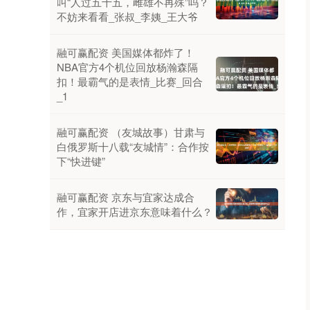
叫“人过五十五，雌雄不再殊”吗？
不妨来看看_张叔_李姨_王大爷
融可赢配资 美国媒体都炸了！
NBA官方4个机位回放杨瀚森隔
扣！最霸气的是表情_比赛_回合
_1
融可赢配资 （友城故事）甘肃与
白俄罗斯十八载“友城情”：合作按
下“快进键”
融可赢配资 京东与宜家达成合
作，宜家开店进京东意味着什么？