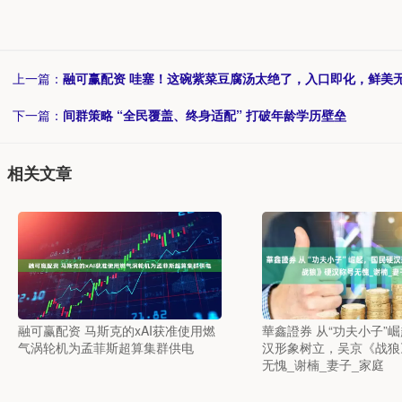
上一篇：
融可赢配资 哇塞！这碗紫菜豆腐汤太绝了，入口即化，鲜美
下一篇：
间群策略 “全民覆盖、终身适配” 打破年龄学历壁垒
相关文章
融可赢配资 马斯克的xAI获准使用燃
華鑫證券 从“功夫小子”
气涡轮机为孟菲斯超算集群供电
汉形象树立，吴京《战狼
无愧_谢楠_妻子_家庭