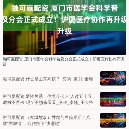
融可赢配资 厦门市医学会科学普及分会正式成立！沪厦医疗协作再升
级
融可赢配资 什么是山东高校？_交响_策划_秦瑾
融可赢配资 两性关系：你懂什么叫“人过五十五，
雌雄不再殊”吗？不妨来看看_张叔_李姨_王大爷
融可赢配资 （友城故事）甘肃与白俄罗斯十八
载“友城情”：合作按下“快进键”