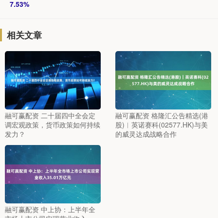
7.53%
相关文章
融可赢配资 二十届四中全会定
融可赢配资 格隆汇公告精选(港
调宏观政策，货币政策如何持续
股)︱英诺赛科(02577.HK)与美
发力？
的威灵达成战略合作
融可赢配资 中上协：上半年全